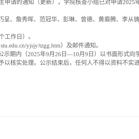
生招生申请的通知（更新），学院核查小组已对申请
202
巧呈、詹秀晖、范冠华、彭琳、曾德、黄裔腾、李从
（5个工作日）。
sph.stu.edu.cn/yjsjy/tzgg.htm）及邮件通知。
公示期内（
2025年9月26日—10月9日）以书面形
予以核实处理。公示结束后，任何人不得以资料不实